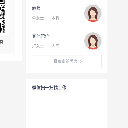
教师
俞女士
·
本科
其他职位
息
卢女士
·
大专
查看更多简历
微信扫一扫找工作